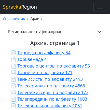
Spravka
Region
Справочник
Архив
Региональность:
(не задана)
Архив, страница 1
📄
Торпеды по алфавиту 54
📄
Торквемада 4
📄
Торговые центры по алфавиту 56
📄
Тоннели по алфавиту 171
📄
Теннисисты по алфавиту 2413
📄
Телесериалы по алфавиту 4868
📄
Телережиссёры по алфавиту 173
📄
Телепередачи по алфавиту 1003
📄
Телеканалы по алфавиту 1051