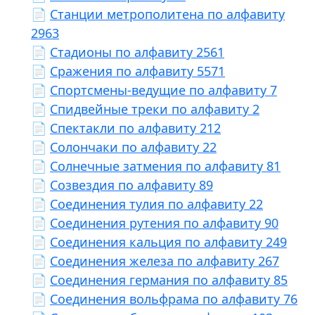
📄
Станции метрополитена по алфавиту
2963
📄
Стадионы по алфавиту 2561
📄
Сражения по алфавиту 5571
📄
Спортсмены-ведущие по алфавиту 7
📄
Спидвейные треки по алфавиту 2
📄
Спектакли по алфавиту 212
📄
Солончаки по алфавиту 22
📄
Солнечные затмения по алфавиту 81
📄
Созвездия по алфавиту 89
📄
Соединения тулия по алфавиту 22
📄
Соединения рутения по алфавиту 90
📄
Соединения кальция по алфавиту 249
📄
Соединения железа по алфавиту 267
📄
Соединения германия по алфавиту 85
📄
Соединения вольфрама по алфавиту 76