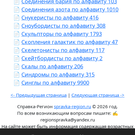
📄
Соединения бария по алфавиту 103
📄
Соединения азота по алфавиту 1010
📄
Снукеристы по алфавиту 416
📄
Сноубордисты по алфавиту 308
📄
Скульпторы по алфавиту 1793
📄
Скопления галактик по алфавиту 47
📄
Скелетонисты по алфавиту 117
📄
Скейтбордисты по алфавиту 2
📄
Скалы по алфавиту 206
📄
Синдромы по алфавиту 315
📄
Синглы по алфавиту 9900
<- Предыдущая страница
|
Следующая страница ->
Справка-Регион
spravka-region.ru
© 2026 год.
По всем возникающим вопросам пишите: ✍
regionspravka@yandex.ru
На сайте может быть информация содержащая возрастных
ограничения 6+.