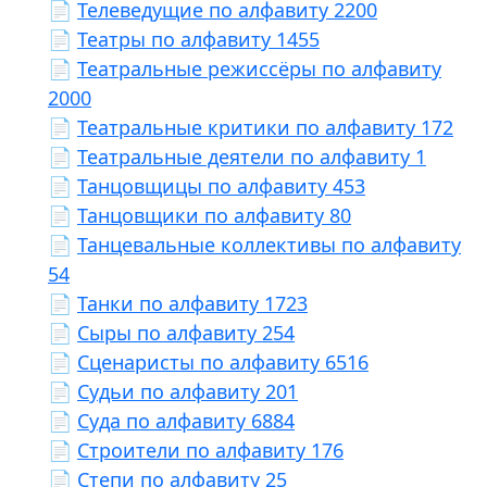
📄
Телеведущие по алфавиту 2200
📄
Театры по алфавиту 1455
📄
Театральные режиссёры по алфавиту
2000
📄
Театральные критики по алфавиту 172
📄
Театральные деятели по алфавиту 1
📄
Танцовщицы по алфавиту 453
📄
Танцовщики по алфавиту 80
📄
Танцевальные коллективы по алфавиту
54
📄
Танки по алфавиту 1723
📄
Сыры по алфавиту 254
📄
Сценаристы по алфавиту 6516
📄
Судьи по алфавиту 201
📄
Суда по алфавиту 6884
📄
Строители по алфавиту 176
📄
Степи по алфавиту 25