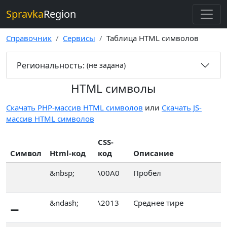
Spravka
Region
Справочник
Сервисы
Таблица HTML символов
Региональность:
(не задана)
HTML символы
Скачать PHP-массив HTML символов
или
Скачать JS-
массив HTML символов
CSS-
Символ
Html-код
код
Описание
&nbsp;
\00A0
Пробел
–
&ndash;
\2013
Среднее тире