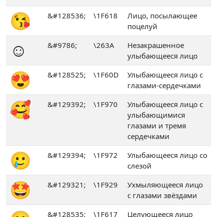
😘
&#128536;
\1F618
Лицо, посылающее
поцелуй
☺
&#9786;
\263A
Незакрашенное
улыбающееся лицо
😍
&#128525;
\1F60D
Улыбающееся лицо с
глазами-сердечками
🥰
&#129392;
\1F970
Улыбающееся лицо с
улыбающимися
глазами и тремя
сердечками
🥲
&#129394;
\1F972
Улыбающееся лицо со
слезой
🤩
&#129321;
\1F929
Ухмыляющееся лицо
с глазами звёздами
&#128535;
\1F617
Целующееся лицо