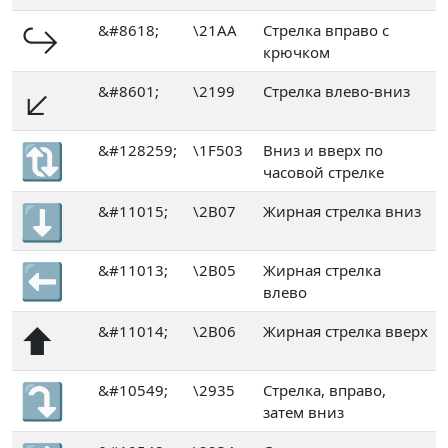
↪
&#8618;
\21AA
Стрелка вправо с
крючком
↙
&#8601;
\2199
Стрелка влево-вниз
🔃
&#128259;
\1F503
Вниз и вверх по
часовой стрелке
⬇
&#11015;
\2B07
Жирная стрелка вниз
⬅
&#11013;
\2B05
Жирная стрелка
влево
⬆
&#11014;
\2B06
Жирная стрелка вверх
⤵
&#10549;
\2935
Стрелка, вправо,
затем вниз