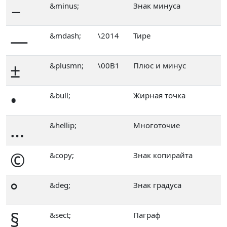
−
&minus;
Знак минуса
—
&mdash;
\2014
Тире
±
&plusmn;
\00B1
Плюс и минус
•
&bull;
Жирная точка
…
&hellip;
Многоточие
©
&copy;
Знак копирайта
°
&deg;
Знак градуса
§
&sect;
Паграф