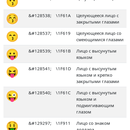
😗
😚
&#128538;
\1F61A
Целующееся лицо с
закрытыми глазами
😙
&#128537;
\1F619
Целующееся лицо со
смеющимися глазами
😛
&#128539;
\1F61B
Лицо с высунутым
языком
😝
&#128541;
\1F61D
Лицо с высунутым
языком и крепко
закрытыми глазами
😜
&#128540;
\1F61C
Лицо с высунутым
языком и
подмигивающим
глазом
🤑
&#129297;
\1F911
Лицо со знаком
доллара