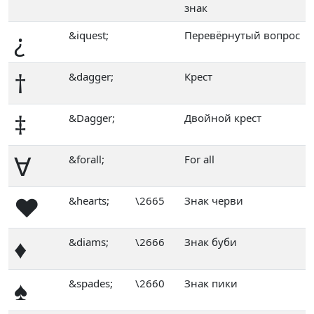
знак
¿
&iquest;
Перевёрнутый вопрос
†
&dagger;
Крест
‡
&Dagger;
Двойной крест
∀
&forall;
For all
♥
&hearts;
\2665
Знак черви
♦
&diams;
\2666
Знак буби
♠
&spades;
\2660
Знак пики