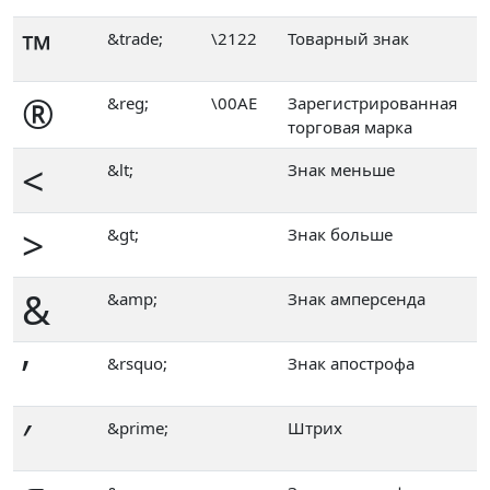
™
&trade;
\2122
Товарный знак
®
&reg;
\00AE
Зарегистрированная
торговая марка
<
&lt;
Знак меньше
>
&gt;
Знак больше
&
&amp;
Знак амперсенда
’
&rsquo;
Знак апострофа
′
&prime;
Штрих