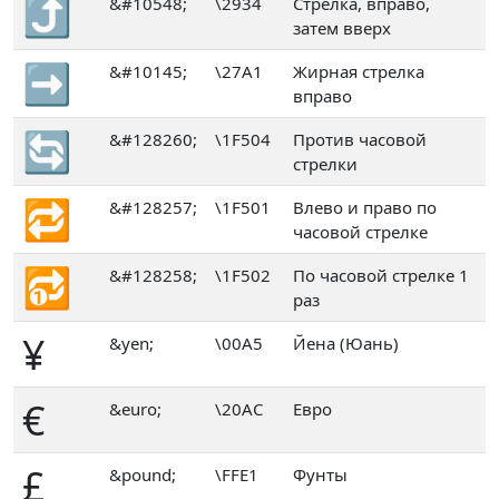
⤴
&#10548;
\2934
Стрелка, вправо,
затем вверх
➡
&#10145;
\27A1
Жирная стрелка
вправо
🔄
&#128260;
\1F504
Против часовой
стрелки
🔁
&#128257;
\1F501
Влево и право по
часовой стрелке
🔂
&#128258;
\1F502
По часовой стрелке 1
раз
¥
&yen;
\00A5
Йена (Юань)
€
&euro;
\20AC
Евро
£
&pound;
\FFE1
Фунты