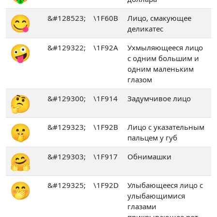
😋
&#128523;
\1F60B
Лицо, смакующее
деликатес
🤪
&#129322;
\1F92A
Ухмыляющееся лицо
с одним большим и
одним маленьким
глазом
🤔
&#129300;
\1F914
Задумчивое лицо
🤫
&#129323;
\1F92B
Лицо с указательным
пальцем у губ
🤗
&#129303;
\1F917
Обнимашки
🤭
&#129325;
\1F92D
Улыбающееся лицо с
улыбающимися
глазами
прикрывающее рот