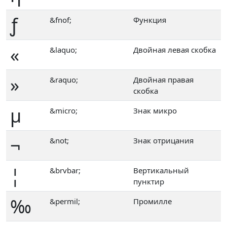
ƒ
&fnof;
Функция
«
&laquo;
Двойная левая скобка
»
&raquo;
Двойная правая
скобка
µ
&micro;
Знак микро
¬
&not;
Знак отрицания
¦
&brvbar;
Вертикальный
пунктир
‰
&permil;
Промилле