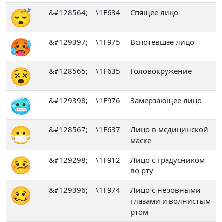
😴
&#128564;
\1F634
Спящее лицо
🥵
&#129397;
\1F975
Вспотевшее лицо
😵
&#128565;
\1F635
Головокружение
🥶
&#129398;
\1F976
Замерзающее лицо
😷
&#128567;
\1F637
Лицо в медицинской
маске
🤒
&#129298;
\1F912
Лицо с градусником
во рту
🥴
&#129396;
\1F974
Лицо с неровными
глазами и волнистым
ртом