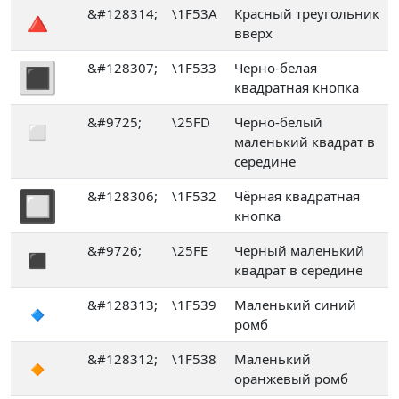
🔺
&#128314;
\1F53A
Красный треугольник
вверх
🔳
&#128307;
\1F533
Черно-белая
квадратная кнопка
◽
&#9725;
\25FD
Черно-белый
маленький квадрат в
середине
🔲
&#128306;
\1F532
Чёрная квадратная
кнопка
◾
&#9726;
\25FE
Черный маленький
квадрат в середине
🔹
&#128313;
\1F539
Маленький синий
ромб
🔸
&#128312;
\1F538
Маленький
оранжевый ромб