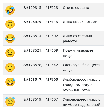
🤣
&#129315;
\1F923
Очень смешно
🙃
&#128579;
\1F643
Лицо вверх ногами
😂
&#128514;
\1F602
Лицо со слезами
радости
😉
&#128521;
\1F609
Подмигивающее
лицо
🙂
&#128578;
\1F642
Слегка улыбающееся
лицо
😅
&#128517;
\1F605
Улыбающееся лицо в
холодном поту с
открытым ртом
😇
&#128519;
\1F607
Улыбающееся лицо с
нимбом над головой