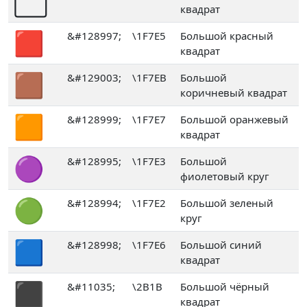
⬜
квадрат
🟥
&#128997;
\1F7E5
Большой красный
квадрат
🟫
&#129003;
\1F7EB
Большой
коричневый квадрат
🟧
&#128999;
\1F7E7
Большой оранжевый
квадрат
🟣
&#128995;
\1F7E3
Большой
фиолетовый круг
🟢
&#128994;
\1F7E2
Большой зеленый
круг
🟦
&#128998;
\1F7E6
Большой синий
квадрат
⬛
&#11035;
\2B1B
Большой чёрный
квадрат