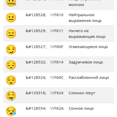
🤐
молнии
😐
&#128528;
\1F610
Нейтральное
выражение лица
😑
&#128529;
\1F611
Ничего не
выражающее лицо
😏
&#128527;
\1F60F
Усмехающееся лицо
😔
&#128532;
\1F614
Задумчивое лицо
😌
&#128524;
\1F60C
Расслабленной лицо
🤤
&#129316;
\1F924
Слюнки текут
😪
&#128554;
\1F62A
Сонное лицо