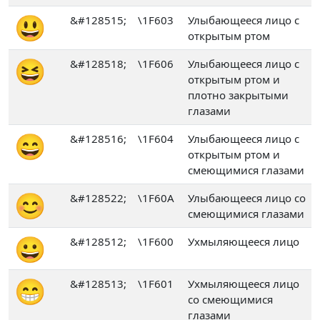
😃
&#128515;
\1F603
Улыбающееся лицо с
открытым ртом
😆
&#128518;
\1F606
Улыбающееся лицо с
открытым ртом и
плотно закрытыми
глазами
😄
&#128516;
\1F604
Улыбающееся лицо с
открытым ртом и
смеющимися глазами
😊
&#128522;
\1F60A
Улыбающееся лицо со
смеющимися глазами
😀
&#128512;
\1F600
Ухмыляющееся лицо
😁
&#128513;
\1F601
Ухмыляющееся лицо
со смеющимися
глазами