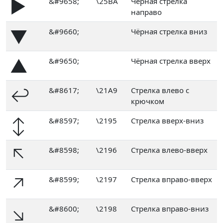
►
&#9658;
\25BA
Чёрная стрелка
направо
▼
&#9660;
Чёрная стрелка вниз
▲
&#9650;
Чёрная стрелка вверх
↩
&#8617;
\21A9
Стрелка влево с
крючком
↕
&#8597;
\2195
Стрелка вверх-вниз
↖
&#8598;
\2196
Стрелка влево-вверх
↗
&#8599;
\2197
Стрелка вправо-вверх
↘
&#8600;
\2198
Стрелка вправо-вниз