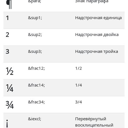
¶
&para;
Знак параграфа
¹
&sup1;
Надстрочная единица
²
&sup2;
Надстрочная двойка
³
&sup3;
Надстрочная тройка
½
&frac12;
1/2
¼
&frac14;
1/4
¾
&frac34;
3/4
¡
&iexcl;
Перевёрнутый
восклицательный