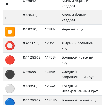
▪
&#9642;
Малый чёрный
квадрат
▫
&#9643;
Малый белый
квадрат
⏺
&#9210;
\23FA
Чёрный круг
⭕
&#11093;
\2B55
Жирный большой
круг
🔴
&#128308;
\1F534
Большой красный
круг
⚫
&#9899;
\26AB
Средний
закрашенный круг
⚪
&#9898;
\26AA
Средний
незакрашенный круг
🔵
&#128309;
\1F535
Большой синий круг