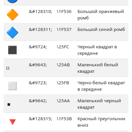
🔶
&#128310;
\1F536
Большой оранжевый
ромб
🔷
&#128311;
\1F537
Большой синий ромб
◼
&#9724;
\25FC
Черный квадрат в
середине
▫
&#9643;
\25AB
Маленький белый
квадрат
◻
&#9723;
\25FB
Черно-белый квадрат
в середине
▪
&#9642;
\25AA
Маленький черный
квадрат
🔻
&#128315;
\1F53B
Красный треугольник
вниз