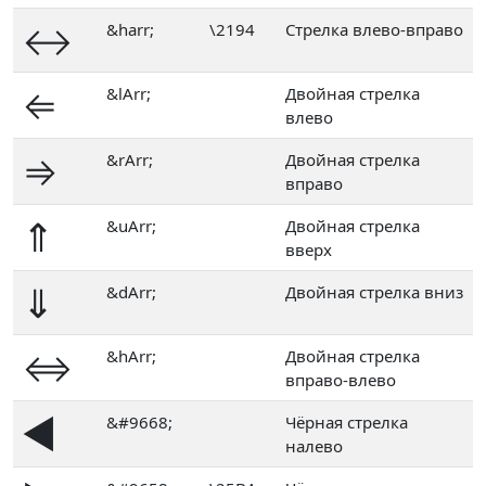
↔
&harr;
\2194
Стрелка влево-вправо
⇐
&lArr;
Двойная стрелка
влево
⇒
&rArr;
Двойная стрелка
вправо
⇑
&uArr;
Двойная стрелка
вверх
⇓
&dArr;
Двойная стрелка вниз
⇔
&hArr;
Двойная стрелка
вправо-влево
◄
&#9668;
Чёрная стрелка
налево