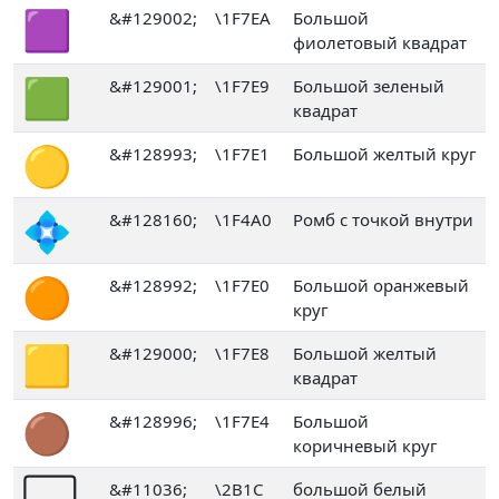
🟪
&#129002;
\1F7EA
Большой
фиолетовый квадрат
🟩
&#129001;
\1F7E9
Большой зеленый
квадрат
🟡
&#128993;
\1F7E1
Большой желтый круг
💠
&#128160;
\1F4A0
Ромб с точкой внутри
🟠
&#128992;
\1F7E0
Большой оранжевый
круг
🟨
&#129000;
\1F7E8
Большой желтый
квадрат
🟤
&#128996;
\1F7E4
Большой
коричневый круг
&#11036;
\2B1C
большой белый