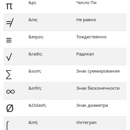
π
&pi;
Число Пи
≠
&ne;
Не равно
≡
&equiv;
Тождественно
√
&radic;
Радикал
∑
&sum;
Знак суммирования
∞
&infin;
Знак бесконечности
Ø
&Oslash;
Знак диаметра
∫
&int;
Интеграл