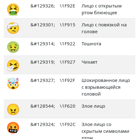
🤮
&#129326;
\1F92E
Лицо с открытым
ртом блюющее
🤕
&#129301;
\1F915
Лицо с повязкой на
голове
🤢
&#129314;
\1F922
Тошнота
🤧
&#129319;
\1F927
Чихает
🤯
&#129327;
\1F92F
Шокированное лицо
с взрывающейся
головой
😠
&#128544;
\1F620
Злое лицо
🤬
&#129324;
\1F92C
Злое лицо со
скрытым символами
ртом