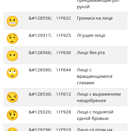
рукой
😬
&#128556;
\1F62C
Гримаса на лице
🤥
&#129317;
\1F925
Лгущее лицо
😶
&#128566;
\1F636
Лицо без рта
🙄
&#128580;
\1F644
Лицо с
вращающимися
глазами
😒
&#128530;
\1F612
Лицо с выражением
неодобрения
🤨
&#129320;
\1F928
Лицо с поднятой
одной бровью
&#129296;
\1F910
Лицо со ртом на