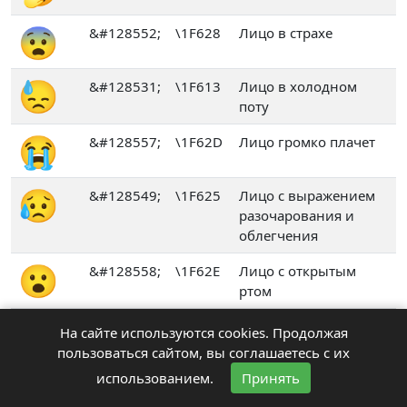
😨
&#128552;
\1F628
Лицо в страхе
😓
&#128531;
\1F613
Лицо в холодном
поту
😭
&#128557;
\1F62D
Лицо громко плачет
😥
&#128549;
\1F625
Лицо с выражением
разочарования и
облегчения
😮
&#128558;
\1F62E
Лицо с открытым
ртом
😰
&#128560;
\1F630
Лицо с открытым
На сайте используются cookies. Продолжая
ртом в холодном поту
пользоваться сайтом, вы соглашаетесь с их
🥺
использованием.
Принять
&#129402;
\1F97A
Лицо с умоляющими
глазами