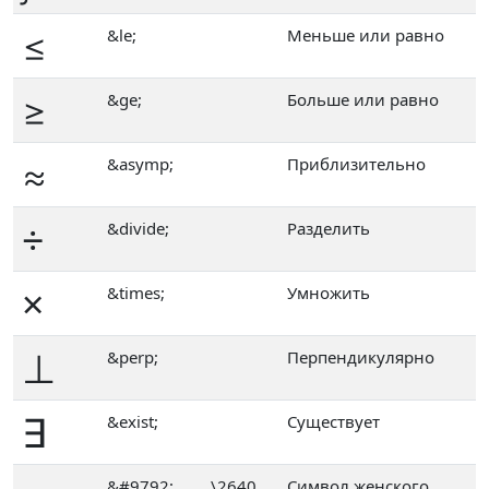
≤
&le;
Меньше или равно
≥
&ge;
Больше или равно
≈
&asymp;
Приблизительно
÷
&divide;
Разделить
×
&times;
Умножить
⊥
&perp;
Перпендикулярно
∃
&exist;
Существует
&#9792;
\2640
Символ женского