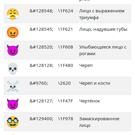
😤
&#128548;
\1F624
Лицо с выражением
триумфа
😡
&#128545;
\1F621
Лицо, надувшее губы
😈
&#128520;
\1F608
Улыбающееся лицо с
рогами
💀
&#128128;
\1F480
Череп
☠
&#9760;
\2620
Череп и кости
👿
&#128127;
\1F47F
Чертёнок
🥸
&#129400;
\1F978
Замаскированное
лицо