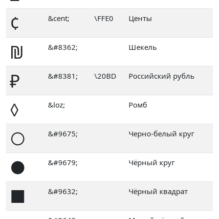
¢
&cent;
\FFE0
Центы
₪
&#8362;
Шекель
₽
&#8381;
\20BD
Российский рубль
◊
&loz;
Ромб
○
&#9675;
Черно-белый круг
●
&#9679;
Чёрный круг
■
&#9632;
Чёрный квадрат