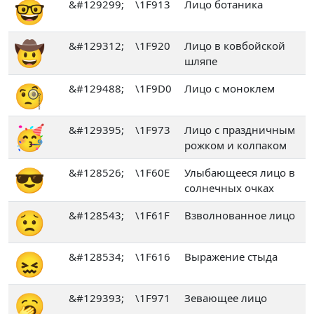
🤓
&#129299;
\1F913
Лицо ботаника
🤠
&#129312;
\1F920
Лицо в ковбойской
шляпе
🧐
&#129488;
\1F9D0
Лицо с моноклем
🥳
&#129395;
\1F973
Лицо с праздничным
рожком и колпаком
😎
&#128526;
\1F60E
Улыбающееся лицо в
солнечных очках
😟
&#128543;
\1F61F
Взволнованное лицо
😖
&#128534;
\1F616
Выражение стыда
🥱
&#129393;
\1F971
Зевающее лицо