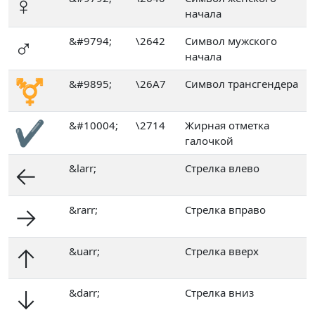
♀
начала
♂
&#9794;
\2642
Символ мужского
начала
⚧
&#9895;
\26A7
Символ трансгендера
✔
&#10004;
\2714
Жирная отметка
галочкой
←
&larr;
Стрелка влево
→
&rarr;
Стрелка вправо
↑
&uarr;
Стрелка вверх
↓
&darr;
Стрелка вниз