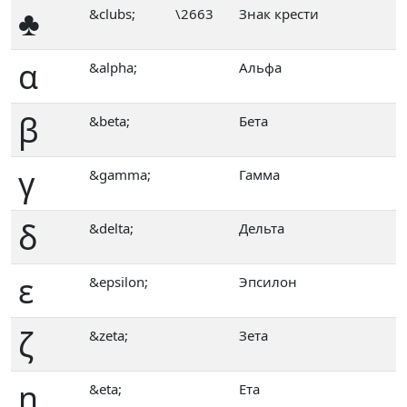
♣
&clubs;
\2663
Знак крести
α
&alpha;
Альфа
β
&beta;
Бета
γ
&gamma;
Гамма
δ
&delta;
Дельта
ε
&epsilon;
Эпсилон
ζ
&zeta;
Зета
η
&eta;
Ета