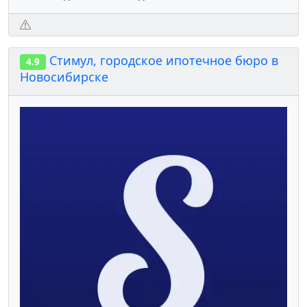
Стимул, городское ипотечное бюро в
4.9
Новосибирске