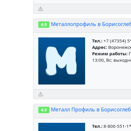
Металлопрофиль в Борисогле
4.9
Тел.:
+7 (47354) 5
Адрес:
Воронежска
Режим работы:
П
13:00, Вс: выход
Металл Профиль в Борисоглеб
4.9
Тел.:
8-800-551-1