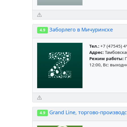
Заборлего в Мичуринске
4.9
Тел.:
+7 (47545) 4
Адрес:
Тамбовская
Режим работы:
П
12:00, Вс: выход
Grand Line, торгово-производ
4.9