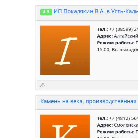
ИП Покалякин В.А. в Усть-Кал
4.9
Тел.:
+7 (38599) 2
Адрес:
Алтайский 
Режим работы:
П
15:00, Вс: выход
Камень на века, производственная
Тел.:
+7 (4812) 56
Адрес:
Смоленская
Режим работы:
П