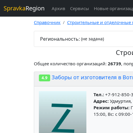
Spravka
Region
Архив
Сервисы
Новые организа
Справочник
Строительные и отделочные
Региональность:
(не задана)
Стро
Общее количество организаций:
26739
, поп
Заборы от изготовителя в Вот
4.9
Тел.:
+7-912-850-
Адрес:
Удмуртия, 
Режим работы:
П
15:00, Вс: c 09:00