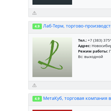
Лаб-Терм, торгово-производс
4.9
Тел.:
+7 (383) 375
Адрес:
Новосибир
Режим работы:
П
Вс: выходной
МетаКуб, торговая компания 
4.9