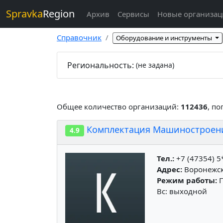
Spravka
Region
Архив
Сервисы
Новые организа
Справочник
Оборудование и инструменты
Региональность:
(не задана)
Общее количество организаций:
112436
, п
Комплектация Машиностроени
4.9
Тел.:
+7 (47354) 5
Адрес:
Воронежска
Режим работы:
П
Вс: выходной