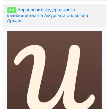
Управление федерального
4.9
казначейства по Амурской области в
Архаре