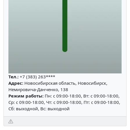
Тел.:
+7 (383) 263****
Адрес:
Новосибирская область, Новосибирск,
Немировича-Данченко, 138
Режим работы:
Пн: c 09:00-18:00, Вт: c 09:00-18:00,
Ср: c 09:00-18:00, Чт: c 09:00-18:00, Пт: c 09:00-18:00,
Сб: выходной, Вс: выходной