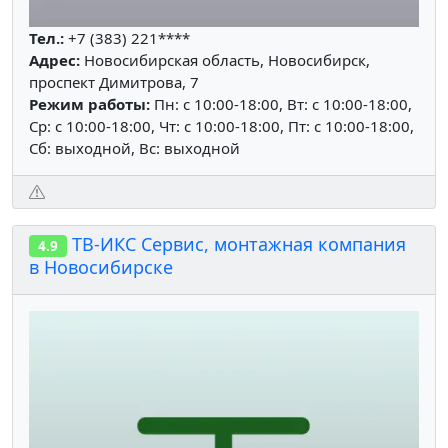
Тел.:
+7 (383) 221****
Адрес:
Новосибирская область, Новосибирск,
проспект Димитрова, 7
Режим работы:
Пн: c 10:00-18:00, Вт: c 10:00-18:00,
Ср: c 10:00-18:00, Чт: c 10:00-18:00, Пт: c 10:00-18:00,
Сб: выходной, Вс: выходной
ТВ-ИКС Сервис, монтажная компания
4.9
в Новосибирске