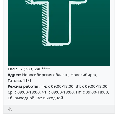
Тел.:
+7 (383) 240****
Адрес:
Новосибирская область, Новосибирск,
Титова, 11/1
Режим работы:
Пн: c 09:00-18:00, Вт: c 09:00-18:00,
Ср: c 09:00-18:00, Чт: c 09:00-18:00, Пт: c 09:00-18:00,
Сб: выходной, Вс: выходной