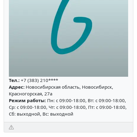
Тел.:
+7 (383) 210****
Адрес:
Новосибирская область, Новосибирск,
Красногорская, 27а
Режим работы:
Пн: c 09:00-18:00, Вт: c 09:00-18:00,
Ср: c 09:00-18:00, Чт: c 09:00-18:00, Пт: c 09:00-18:00,
Сб: выходной, Вс: выходной