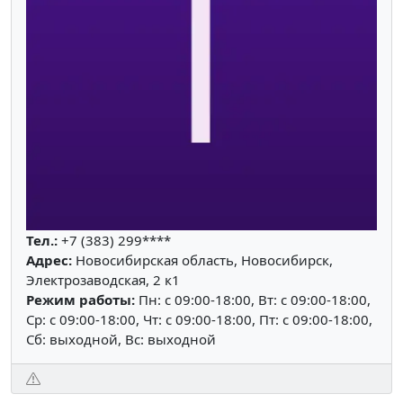
Тел.:
+7 (383) 299****
Адрес:
Новосибирская область, Новосибирск,
Электрозаводская, 2 к1
Режим работы:
Пн: c 09:00-18:00, Вт: c 09:00-18:00,
Ср: c 09:00-18:00, Чт: c 09:00-18:00, Пт: c 09:00-18:00,
Сб: выходной, Вс: выходной