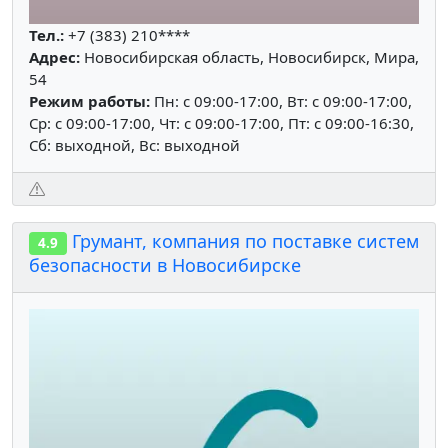
Тел.:
+7 (383) 210****
Адрес:
Новосибирская область, Новосибирск, Мира,
54
Режим работы:
Пн: c 09:00-17:00, Вт: c 09:00-17:00,
Ср: c 09:00-17:00, Чт: c 09:00-17:00, Пт: c 09:00-16:30,
Сб: выходной, Вс: выходной
Грумант, компания по поставке систем
4.9
безопасности в Новосибирске