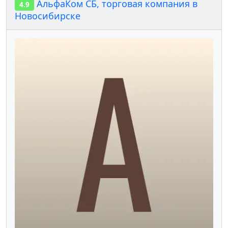
АльфаКом СБ, торговая компания в
4.9
Новосибирске