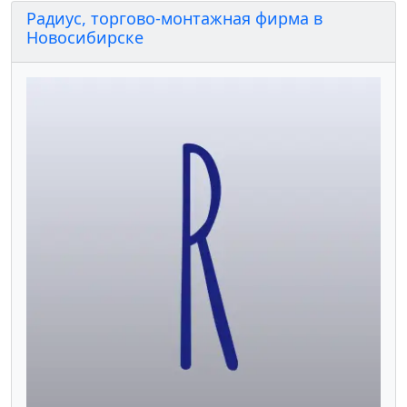
Радиус, торгово-монтажная фирма в
Новосибирске