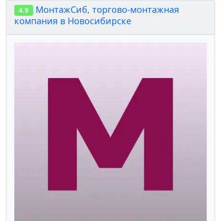
МонтажСиб, торгово-монтажная
4.9
компания в Новосибирске