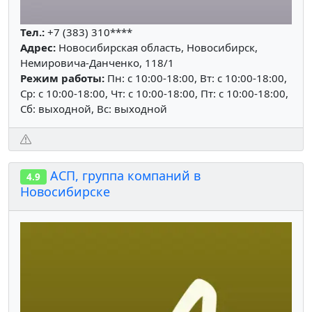
Тел.:
+7 (383) 310****
Адрес:
Новосибирская область, Новосибирск,
Немировича-Данченко, 118/1
Режим работы:
Пн: c 10:00-18:00, Вт: c 10:00-18:00,
Ср: c 10:00-18:00, Чт: c 10:00-18:00, Пт: c 10:00-18:00,
Сб: выходной, Вс: выходной
АСП, группа компаний в
4.9
Новосибирске