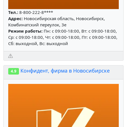
Тел.:
8-800-222-8****
Адрес:
Новосибирская область, Новосибирск,
Комбинатский переулок, 3е
Режим работы:
Пн: c 09:00-18:00, Вт: c 09:00-18:00,
Ср: c 09:00-18:00, Чт: c 09:00-18:00, Пт: c 09:00-18:00,
Сб: выходной, Вс: выходной
Конфидент, фирма в Новосибирске
4.9