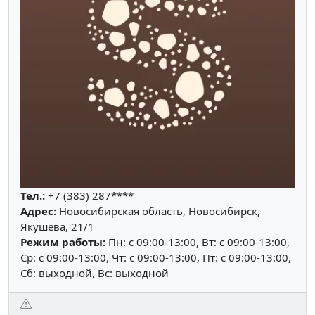
Тел.:
+7 (383) 287****
Адрес:
Новосибирская область, Новосибирск,
Якушева, 21/1
Режим работы:
Пн: c 09:00-13:00, Вт: c 09:00-13:00,
Ср: c 09:00-13:00, Чт: c 09:00-13:00, Пт: c 09:00-13:00,
Сб: выходной, Вс: выходной