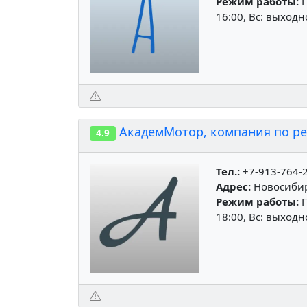
Режим работы:
П
16:00, Вс: выход
АкадемМотор, компания по ре
4.9
Тел.:
+7-913-764-
Адрес:
Новосибирс
Режим работы:
П
18:00, Вс: выход