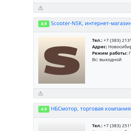
Scooter-NSK, интернет-магази
4.9
Тел.:
+7 (383) 213
Адрес:
Новосибирс
Режим работы:
П
Вс: выходной
НБСмотор, торговая компания
4.9
Тел.:
+7 (383) 251