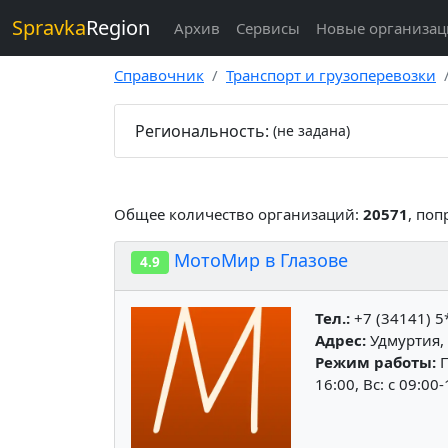
Spravka
Region
Архив
Сервисы
Новые организа
Справочник
Транспорт и грузоперевозки
Региональность:
(не задана)
Общее количество организаций:
20571
, поп
МотоМир в Глазове
4.9
Тел.:
+7 (34141) 5
Адрес:
Удмуртия, 
Режим работы:
П
16:00, Вс: c 09:00