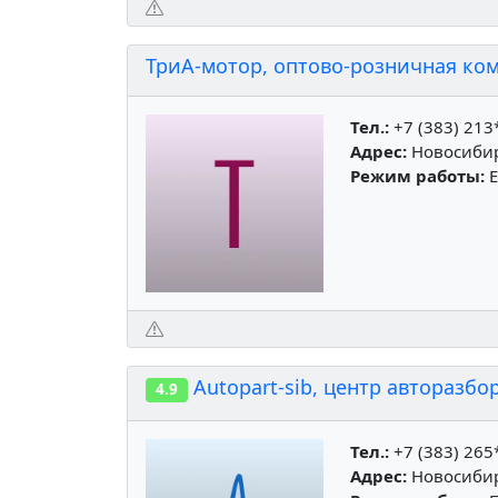
ТриА-мотор, оптово-розничная ко
Тел.:
+7 (383) 213
Адрес:
Новосибирс
Режим работы:
Е
Autopart-sib, центр авторазб
4.9
Тел.:
+7 (383) 265
Адрес:
Новосибирс