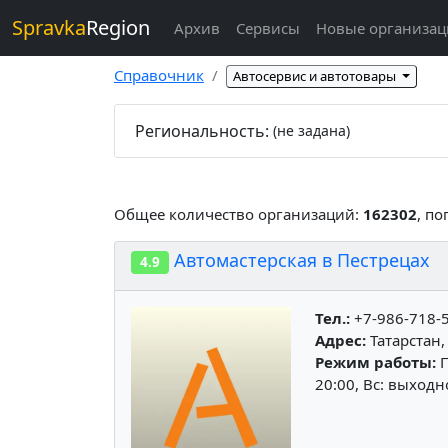
Spravka
Region
Архив
Сервисы
Новые организа
Справочник
Автосервис и автотовары
Региональность:
(не задана)
Общее количество организаций:
162302
, п
Автомастерская в Пестрецах
4.9
Тел.:
+7-986-718-
Адрес:
Татарстан,
Режим работы:
П
20:00, Вс: выход