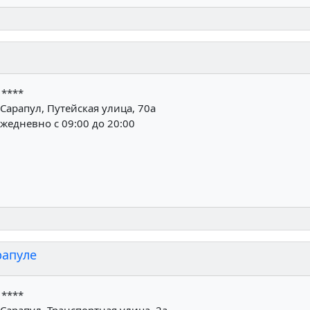
1****
Сарапул, Путейская улица, 70а
жедневно с 09:00 до 20:00
рапуле
1****
Сарапул, Транспортная улица, 2а